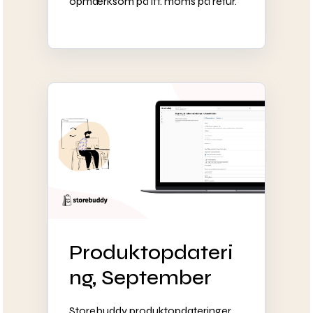
opmærksom på ift. moms på retur.
Produktopdateri
ng, September
Storebuddy produktopdateringer